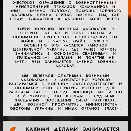
ЖЕСТОКОЕ ОБРАЩЕНИЕ С ВОЕННОПЛЕННЫМИ,
НЕИСПОЛНЕНИЕ ПРИКАЗОВ КОМАНДИРОВ И
ИНЫЕ.. ИМЕННО ПОЭТОМУ, ПОМОЩЬ ВОЕННОГО
АДВОКАТА НУЖНА СЕЙЧАС ИМЕННО ТАМ, ГДЕ
ЛЮДИ НУЖДАЮТСЯ В АДВОКАТЕ БОЛЕЕ ВСЕГО.
НАЙТИ ХОРОШИХ ВОЕННЫХ АДВОКАТОВ, У
КОТОРЫХ БЫЛ БЫ И ОПЫТ РАБОТЫ И
ПОНИМАНИЕ ПРОЦЕССОВ ПРОИСХОДЯЩИХ НА
ВОЙНЕ И В ЧАСТЯХ КРАЙНЕ ТЯЖЕЛО.
ОСОБЕННО ЭТО КАСАЕТСЯ РАЙОНОВ
ЦЕНТРАЛЬНОЙ УКРАИНЫ, ГДЕ РАНЕЕ ЮРИСТЫ
ЗАНИМАЛИСЬ В ОСНОВНОМ СЕМЕЙНЫМИ И
ГРАЖДАНСКИМИ ДЕЛАМИ, И ПОНЯТИЯ НЕ
ИМЕЛИ ЧЕМ ЗАНИМАЕТСЯ ИМЕННО ВОЕННЫЙ
АДВОКАТ.
МЫ ЯВЛЯЕМСЯ ОПЫТНЫМИ ВОЕННЫМИ
АДВОКАТАМИ, И ДОСТАТОЧНО ХОРОШО
РАЗБИРАЕМСЯ В ВОЕННОМ ЗАКОНОДАТЕЛЬСТВЕ И
ПОНИМАЕМ ВСЮ СТРУКТУРУ ВОЕННЫХ ДЕЛ.
РАБОТАЕМ КАК В ГОРОДЕ ВИННИЦА ТАК И ПО
ВСЕЙ УКРАИНЕ, ЭТО ВЫЕЗДЫ В СУДЕБНЫЕ
ЗАСЕДАНИЯ, ПОСЕЩЕНИЯ СИЗО, ГАУПТВАХТ,
ДБР, ВОЕННОЙ ПРОКУРАТУРЫ, МИНИСТЕРСТВА
ОБОРОНЫ УКРАИНЫ И ИНЫХ ОРГАНОВ ВЛАСТИ.
КАКИМИ ДЕЛАМИ ЗАНИМАЕТСЯ