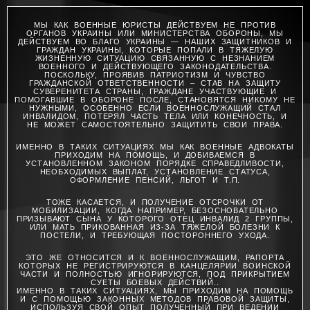
МЫ КАК ВОЕННЫЕ ЮРИСТЫ ДЕЙСТВУЕМ НЕ ПРОТИВ
ОРГАНОВ УКРАИНЫ ИЛИ МИНИСТЕРСТВА ОБОРОНЫ, МЫ
ДЕЙСТВУЕМ ВО БЛАГО УКРАИНЫ — НАШИХ ЗАЩИТНИКОВ И
ГРАЖДАН УКРАИНЫ, КОТОРЫЕ ПОПАЛИ В ТЯЖЕЛУЮ
ЖИЗНЕННУЮ СИТУАЦИЮ СВЯЗАННУЮ С НЕЗНАНИЕМ
ВОЕННОГО И ДЕЙСТВУЮЩЕГО ЗАКОНОДАТЕЛЬСТВА.
ПОСКОЛЬКУ, ПРОЯВИВ ПАТРИОТИЗМ И ЧУВСТВО
ГРАЖДАНСКОЙ ОТВЕТСТВЕННОСТИ – СТАВ НА ЗАЩИТУ
СУВЕРЕНИТЕТА СТРАНЫ, ГРАЖДАНЕ УЧАСТВУЮЩИЕ И
ПОМОГАВШИЕ В ОБОРОНЕ ПОСЛЕ, СТАНОВЯТСЯ НИКОМУ НЕ
НУЖНЫМИ, ОСОБЕННО ЕСЛИ ВОЕННОСЛУЖАЩИЙ СТАЛ
ИНВАЛИДОМ, ПОТЕРЯЛ ЧАСТЬ ТЕЛА ИЛИ КОНЕЧНОСТЬ, И
НЕ МОЖЕТ САМОСТОЯТЕЛЬНО ЗАЩИТИТЬ СВОИ ПРАВА.
ИМЕННО В ТАКИХ СИТУАЦИЯХ МЫ КАК ВОЕННЫЕ АДВОКАТЫ
ПРИХОДИМ НА ПОМОЩЬ, И ДОБИВАЕМСЯ В
УСТАНОВЛЕННОМ ЗАКОНОМ ПОРЯДКЕ СПРАВЕДЛИВОСТИ,
НЕОБХОДИМЫХ ВЫПЛАТ, УСТАНОВЛЕНИЕ СТАТУСА,
ОФОРМЛЕНИЕ ПЕНСИЙ, ЛЬГОТ И Т.П.
ТОЖЕ КАСАЕТСЯ, И ПОЛУЧЕНИЕ ОТСРОЧКИ ОТ
МОБИЛИЗАЦИИ, КОГДА НАПРИМЕР, БЕЗОСНОВАТЕЛЬНО
ПРИЗЫВАЮТ СЫНА У КОТОРОГО ОТЕЦ ИНВАЛИД 2 ГРУППЫ,
ИЛИ МАТЬ ПРИКОВАННАЯ ИЗ-ЗА ТЯЖЕЛОЙ БОЛЕЗНИ К
ПОСТЕЛИ, И ТРЕБУЮЩАЯ ПОСТОРОННЕГО УХОДА.
ЭТО ЖЕ ОТНОСИТСЯ И К ВОЕННОСЛУЖАЩИМ, РАПОРТА
КОТОРЫХ НЕ РЕГИСТРИРУЮТСЯ В КАНЦЕЛЯРИИ ВОИНСКОЙ
ЧАСТИ И ПОЛНОСТЬЮ ИГНОРИРУЮТСЯ, ПОД ПРИКРЫТИЕМ
СУЕТЫ БОЕВЫХ ДЕЙСТВИЙ..
ИМЕННО В ТАКИХ СИТУАЦИЯХ, МЫ ПРИХОДИМ НА ПОМОЩЬ
И С ПОМОЩЬЮ ЗАКОННЫХ МЕТОДОВ ПРАВОВОЙ ЗАЩИТЫ,
ИСПОЛЬЗУЯ СВОЙ ОПЫТ ПОЛУЧЕННЫЙ ПРИ ВЕДЕНИИ