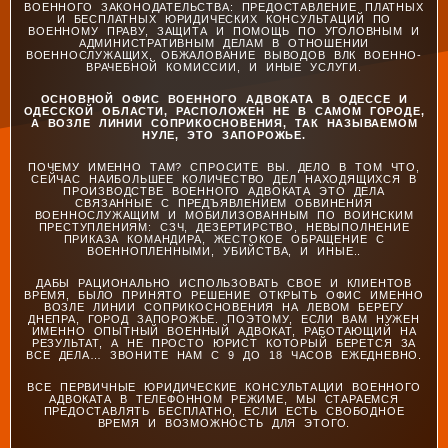
ВОЕННОГО ЗАКОНОДАТЕЛЬСТВА: ПРЕДОСТАВЛЕНИЕ ПЛАТНЫХ
И БЕСПЛАТНЫХ ЮРИДИЧЕСКИХ КОНСУЛЬТАЦИЙ ПО
ВОЕННОМУ ПРАВУ, ЗАЩИТА И ПОМОЩЬ ПО УГОЛОВНЫМ И
АДМИНИСТРАТИВНЫМ ДЕЛАМ В ОТНОШЕНИИ
ВОЕННОСЛУЖАЩИХ, ОБЖАЛОВАНИЕ ВЫВОДОВ ВЛК ВОЕННО-
ВРАЧЕБНОЙ КОМИССИИ, И ИНЫЕ УСЛУГИ.
ОСНОВНОЙ ОФИС ВОЕННОГО АДВОКАТА В ОДЕССЕ И
ОДЕССКОЙ ОБЛАСТИ, РАСПОЛОЖЕН НЕ В САМОМ ГОРОДЕ,
А ВОЗЛЕ ЛИНИИ СОПРИКОСНОВЕНИЯ, ТАК НАЗЫВАЕМОМ
НУЛЕ, ЭТО ЗАПОРОЖЬЕ.
ПОЧЕМУ ИМЕННО ТАМ? СПРОСИТЕ ВЫ. ДЕЛО В ТОМ ЧТО,
СЕЙЧАС НАИБОЛЬШЕЕ КОЛИЧЕСТВО ДЕЛ НАХОДЯЩИХСЯ В
ПРОИЗВОДСТВЕ ВОЕННОГО АДВОКАТА ЭТО ДЕЛА
СВЯЗАННЫЕ С ПРЕДЪЯВЛЕНИЕМ ОБВИНЕНИЯ
ВОЕННОСЛУЖАЩИМ И МОБИЛИЗОВАННЫМ ПО ВОИНСКИМ
ПРЕСТУПЛЕНИЯМ: СЗЧ, ДЕЗЕРТИРСТВО, НЕВЫПОЛНЕНИЕ
ПРИКАЗА КОМАНДИРА, ЖЕСТОКОЕ ОБРАЩЕНИЕ С
ВОЕННОПЛЕННЫМИ, УБИЙСТВА, И ИНЫЕ..
ДАБЫ РАЦИОНАЛЬНО ИСПОЛЬЗОВАТЬ СВОЕ И КЛИЕНТОВ
ВРЕМЯ, БЫЛО ПРИНЯТО РЕШЕНИЕ ОТКРЫТЬ ОФИС ИМЕННО
ВОЗЛЕ ЛИНИИ СОПРИКОСНОВЕНИЯ НА ЛЕВОМ БЕРЕГУ
ДНЕПРА, ГОРОД ЗАПОРОЖЬЕ. ПОЭТОМУ, ЕСЛИ ВАМ НУЖЕН
ИМЕННО ОПЫТНЫЙ ВОЕННЫЙ АДВОКАТ, РАБОТАЮЩИЙ НА
РЕЗУЛЬТАТ, А НЕ ПРОСТО ЮРИСТ КОТОРЫЙ БЕРЕТСЯ ЗА
ВСЕ ДЕЛА… ЗВОНИТЕ НАМ С 9 ДО 18 ЧАСОВ ЕЖЕДНЕВНО.
ВСЕ ПЕРВИЧНЫЕ ЮРИДИЧЕСКИЕ КОНСУЛЬТАЦИИ ВОЕННОГО
АДВОКАТА В ТЕЛЕФОННОМ РЕЖИМЕ, МЫ СТАРАЕМСЯ
ПРЕДОСТАВЛЯТЬ БЕСПЛАТНО, ЕСЛИ ЕСТЬ СВОБОДНОЕ
ВРЕМЯ И ВОЗМОЖНОСТЬ ДЛЯ ЭТОГО.