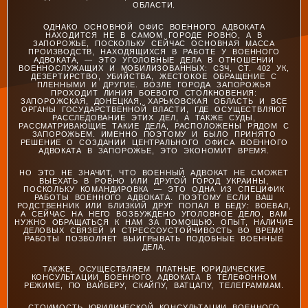
ОБЛАСТИ.
ОДНАКО ОСНОВНОЙ ОФИС ВОЕННОГО АДВОКАТА
НАХОДИТСЯ НЕ В САМОМ ГОРОДЕ РОВНО, А В
ЗАПОРОЖЬЕ, ПОСКОЛЬКУ СЕЙЧАС ОСНОВНАЯ МАССА
ПРОИЗВОДСТВ, НАХОДЯЩИХСЯ В РАБОТЕ У ВОЕННОГО
АДВОКАТА, — ЭТО УГОЛОВНЫЕ ДЕЛА В ОТНОШЕНИИ
ВОЕННОСЛУЖАЩИХ И МОБИЛИЗОВАННЫХ: СЗЧ, СТ. 402 УК,
ДЕЗЕРТИРСТВО, УБИЙСТВА, ЖЕСТОКОЕ ОБРАЩЕНИЕ С
ПЛЕННЫМИ И ДРУГИЕ. ВОЗЛЕ ГОРОДА ЗАПОРОЖЬЯ
ПРОХОДИТ ЛИНИЯ БОЕВОГО СТОЛКНОВЕНИЯ:
ЗАПОРОЖСКАЯ, ДОНЕЦКАЯ, ХАРЬКОВСКАЯ ОБЛАСТЬ И ВСЕ
ОРГАНЫ ГОСУДАРСТВЕННОЙ ВЛАСТИ, ГДЕ ОСУЩЕСТВЛЯЮТ
РАССЛЕДОВАНИЕ ЭТИХ ДЕЛ, А ТАКЖЕ СУДЫ,
РАССМАТРИВАЮЩИЕ ТАКИЕ ДЕЛА, РАСПОЛОЖЕНЫ РЯДОМ С
ЗАПОРОЖЬЕМ. ИМЕННО ПОЭТОМУ И БЫЛО ПРИНЯТО
РЕШЕНИЕ О СОЗДАНИИ ЦЕНТРАЛЬНОГО ОФИСА ВОЕННОГО
АДВОКАТА В ЗАПОРОЖЬЕ, ЭТО ЭКОНОМИТ ВРЕМЯ.
НО ЭТО НЕ ЗНАЧИТ, ЧТО ВОЕННЫЙ АДВОКАТ НЕ СМОЖЕТ
ВЫЕХАТЬ В РОВНО ИЛИ ДРУГОЙ ГОРОД УКРАИНЫ,
ПОСКОЛЬКУ КОМАНДИРОВКА — ЭТО ОДНА ИЗ СПЕЦИФИК
РАБОТЫ ВОЕННОГО АДВОКАТА. ПОЭТОМУ ЕСЛИ ВАШ
РОДСТВЕННИК ИЛИ БЛИЗКИЙ ДРУГ ПОПАЛ В БЕДУ: ВОЕВАЛ,
А СЕЙЧАС НА НЕГО ВОЗБУЖДЕНО УГОЛОВНОЕ ДЕЛО, ВАМ
НУЖНО ОБРАЩАТЬСЯ К НАМ ЗА ПОМОЩЬЮ. ОПЫТ, НАЛИЧИЕ
ДЕЛОВЫХ СВЯЗЕЙ И СТРЕССОУСТОЙЧИВОСТЬ ВО ВРЕМЯ
РАБОТЫ ПОЗВОЛЯЕТ ВЫИГРЫВАТЬ ПОДОБНЫЕ ВОЕННЫЕ
ДЕЛА.
ТАКЖЕ, ОСУЩЕСТВЛЯЕМ ПЛАТНЫЕ ЮРИДИЧЕСКИЕ
КОНСУЛЬТАЦИИ ВОЕННОГО АДВОКАТА В ТЕЛЕФОННОМ
РЕЖИМЕ, ПО ВАЙБЕРУ, СКАЙПУ, ВАТЦАПУ, ТЕЛЕГРАММАМ.
СТОИМОСТЬ ЮРИДИЧЕСКОЙ КОНСУЛЬТАЦИИ ВОЕННОГО