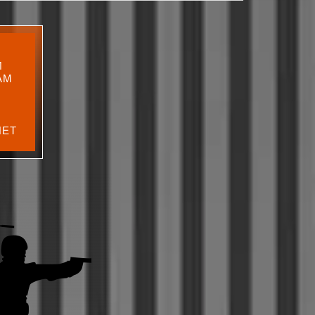
Й
АМ
ЛЕТ