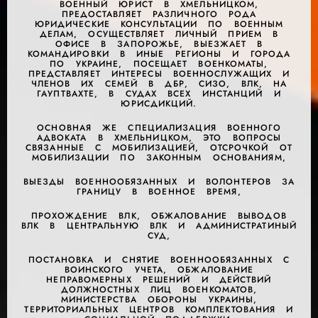
ВОЕННЫЙ ЮРИСТ В ХМЕЛЬНИЦКОМ,
ПРЕДОСТАВЛЯЕТ РАЗЛИЧНОГО РОДА
ЮРИДИЧЕСКИЕ КОНСУЛЬТАЦИИ ПО ВОЕННЫМ
ДЕЛАМ, ОСУЩЕСТВЛЯЕТ ЛИЧНЫЙ ПРИЕМ В
ОФИСЕ В ЗАПОРОЖЬЕ, ВЫЕЗЖАЕТ В
КОМАНДИРОВКИ В ИНЫЕ РЕГИОНЫ И ГОРОДА
ПО УКРАИНЕ, ПОСЕЩАЕТ ВОЕНКОМАТЫ,
ПРЕДСТАВЛЯЕТ ИНТЕРЕСЫ ВОЕННОСЛУЖАЩИХ И
ЧЛЕНОВ ИХ СЕМЕЙ В ДБР, СИЗО, ВЛК, НА
ГАУПТВАХТЕ, В СУДАХ ВСЕХ ИНСТАНЦИЙ И
ЮРИСДИКЦИЙ.
ОСНОВНАЯ ЖЕ СПЕЦИАЛИЗАЦИЯ ВОЕННОГО
АДВОКАТА В ХМЕЛЬНИЦКОМ, ЭТО ВОПРОСЫ
СВЯЗАННЫЕ С МОБИЛИЗАЦИЕЙ, ОТСРОЧКОЙ ОТ
МОБИЛИЗАЦИИ ПО ЗАКОННЫМ ОСНОВАНИЯМ,
ВЫЕЗДЫ ВОЕННООБЯЗАННЫХ И ВОЛОНТЕРОВ ЗА
ГРАНИЦУ В ВОЕННОЕ ВРЕМЯ,
ПРОХОЖДЕНИЕ ВЛК, ОБЖАЛОВАНИЕ ВЫВОДОВ
ВЛК В ЦЕНТРАЛЬНУЮ ВЛК И АДМИНИСТРАТИНЫЙ
СУД,
ПОСТАНОВКА И СНЯТИЕ ВОЕННООБЯЗАННЫХ С
ВОИНСКОГО УЧЕТА, ОБЖАЛОВАНИЕ
НЕПРАВОМЕРНЫХ РЕШЕНИЙ И ДЕЙСТВИЙ
ДОЛЖНОСТНЫХ ЛИЦ ВОЕНКОМАТОВ,
МИНИСТЕРСТВА ОБОРОНЫ УКРАИНЫ,
ТЕРРИТОРИАЛЬНЫХ ЦЕНТРОВ КОМПЛЕКТОВАНИЯ И