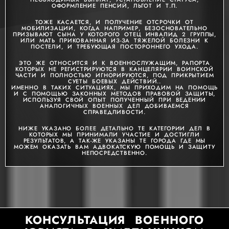
ОФОРМЛЕНИЕ ПЕНСИЙ, ЛЬГОТ И Т.П.
ТОЖЕ КАСАЕТСЯ, И ПОЛУЧЕНИЕ ОТСРОЧКИ ОТ
МОБИЛИЗАЦИИ, КОГДА НАПРИМЕР, БЕЗОСНОВАТЕЛЬНО
ПРИЗЫВАЮТ СЫНА У КОТОРОГО ОТЕЦ ИНВАЛИД 2 ГРУППЫ,
ИЛИ МАТЬ ПРИКОВАННАЯ ИЗ-ЗА ТЯЖЕЛОЙ БОЛЕЗНИ К
ПОСТЕЛИ, И ТРЕБУЮЩАЯ ПОСТОРОННЕГО УХОДА.
ЭТО ЖЕ ОТНОСИТСЯ И К ВОЕННОСЛУЖАЩИМ, РАПОРТА
КОТОРЫХ НЕ РЕГИСТРИРУЮТСЯ В КАНЦЕЛЯРИИ ВОИНСКОЙ
ЧАСТИ И ПОЛНОСТЬЮ ИГНОРИРУЮТСЯ, ПОД ПРИКРЫТИЕМ
СУЕТЫ БОЕВЫХ ДЕЙСТВИЙ..
ИМЕННО В ТАКИХ СИТУАЦИЯХ, МЫ ПРИХОДИМ НА ПОМОЩЬ
И С ПОМОЩЬЮ ЗАКОННЫХ МЕТОДОВ ПРАВОВОЙ ЗАЩИТЫ,
ИСПОЛЬЗУЯ СВОЙ ОПЫТ ПОЛУЧЕННЫЙ ПРИ ВЕДЕНИИ
АНАЛОГИЧНЫХ ВОЕННЫХ ДЕЛ ДОБИВАЕМСЯ
СПРАВЕДЛИВОСТИ.
НИЖЕ УКАЗАНО БОЛЕЕ ДЕТАЛЬНО ТЕ КАТЕГОРИИ ДЕЛ В
КОТОРЫХ МЫ ПРИНИМАЛИ УЧАСТИЕ И ДОСТИГЛИ
РЕЗУЛЬТАТОВ, А ТАК-ЖЕ УКАЗАНЫ ТЕ ГОРОДА ГДЕ МЫ
МОЖЕМ ОКАЗАТЬ ВАМ АДВОКАТСКУЮ ПОМОЩЬ И ЗАЩИТУ
НЕПОСРЕДСТВЕННО.
КОНСУЛЬТАЦИЯ ВОЕННОГО