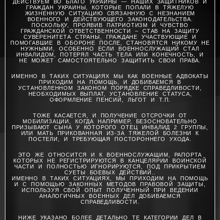
ДЕЙСТВУЕМ ВО БЛАГО УКРАИНЫ — НАШИХ ЗАЩИТНИКОВ И
ГРАЖДАН УКРАИНЫ, КОТОРЫЕ ПОПАЛИ В ТЯЖЕЛУЮ
ЖИЗНЕННУЮ СИТУАЦИЮ СВЯЗАННУЮ С НЕЗНАНИЕМ
ВОЕННОГО И ДЕЙСТВУЮЩЕГО ЗАКОНОДАТЕЛЬСТВА.
ПОСКОЛЬКУ, ПРОЯВИВ ПАТРИОТИЗМ И ЧУВСТВО
ГРАЖДАНСКОЙ ОТВЕТСТВЕННОСТИ – СТАВ НА ЗАЩИТУ
СУВЕРЕНИТЕТА СТРАНЫ, ГРАЖДАНЕ УЧАСТВУЮЩИЕ И
ПОМОГАВШИЕ В ОБОРОНЕ ПОСЛЕ, СТАНОВЯТСЯ НИКОМУ НЕ
НУЖНЫМИ, ОСОБЕННО ЕСЛИ ВОЕННОСЛУЖАЩИЙ СТАЛ
ИНВАЛИДОМ, ПОТЕРЯЛ ЧАСТЬ ТЕЛА ИЛИ КОНЕЧНОСТЬ, И
НЕ МОЖЕТ САМОСТОЯТЕЛЬНО ЗАЩИТИТЬ СВОИ ПРАВА.
ИМЕННО В ТАКИХ СИТУАЦИЯХ МЫ КАК ВОЕННЫЕ АДВОКАТЫ
ПРИХОДИМ НА ПОМОЩЬ, И ДОБИВАЕМСЯ В
УСТАНОВЛЕННОМ ЗАКОНОМ ПОРЯДКЕ СПРАВЕДЛИВОСТИ,
НЕОБХОДИМЫХ ВЫПЛАТ, УСТАНОВЛЕНИЕ СТАТУСА,
ОФОРМЛЕНИЕ ПЕНСИЙ, ЛЬГОТ И Т.П.
ТОЖЕ КАСАЕТСЯ, И ПОЛУЧЕНИЕ ОТСРОЧКИ ОТ
МОБИЛИЗАЦИИ, КОГДА НАПРИМЕР, БЕЗОСНОВАТЕЛЬНО
ПРИЗЫВАЮТ СЫНА У КОТОРОГО ОТЕЦ ИНВАЛИД 2 ГРУППЫ,
ИЛИ МАТЬ ПРИКОВАННАЯ ИЗ-ЗА ТЯЖЕЛОЙ БОЛЕЗНИ К
ПОСТЕЛИ, И ТРЕБУЮЩАЯ ПОСТОРОННЕГО УХОДА.
ЭТО ЖЕ ОТНОСИТСЯ И К ВОЕННОСЛУЖАЩИМ, РАПОРТА
КОТОРЫХ НЕ РЕГИСТРИРУЮТСЯ В КАНЦЕЛЯРИИ ВОИНСКОЙ
ЧАСТИ И ПОЛНОСТЬЮ ИГНОРИРУЮТСЯ, ПОД ПРИКРЫТИЕМ
СУЕТЫ БОЕВЫХ ДЕЙСТВИЙ..
ИМЕННО В ТАКИХ СИТУАЦИЯХ, МЫ ПРИХОДИМ НА ПОМОЩЬ
И С ПОМОЩЬЮ ЗАКОННЫХ МЕТОДОВ ПРАВОВОЙ ЗАЩИТЫ,
ИСПОЛЬЗУЯ СВОЙ ОПЫТ ПОЛУЧЕННЫЙ ПРИ ВЕДЕНИИ
АНАЛОГИЧНЫХ ВОЕННЫХ ДЕЛ ДОБИВАЕМСЯ
СПРАВЕДЛИВОСТИ.
НИЖЕ УКАЗАНО БОЛЕЕ ДЕТАЛЬНО ТЕ КАТЕГОРИИ ДЕЛ В