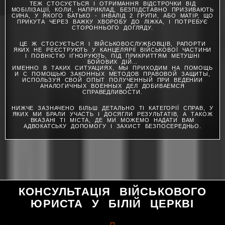
ТЕЖ СТОСУЄТЬСЯ І ОТРИМАННЯ ВІДСТРОЧКИ ВІД
МОБІЛІЗАЦІЇ, КОЛИ, НАПРИКЛАД, БЕЗПІДСТАВНО ПРИЗИВАЮТЬ
СИНА, У ЯКОГО БАТЬКО - ІНВАЛІД 2 ГРУПИ, АБО МАТІР, ЩО
ПРИКУТА ЧЕРЕЗ ВАЖКУ ХВОРОБУ ДО ЛІЖКА, І ПОТРЕБУЄ
СТОРОННЬОГО ДОГЛЯДУ.
ЦЕ Ж СТОСУЄТЬСЯ І ВІЙСЬКОВОСЛУЖБОВЦІВ, РАПОРТИ
ЯКИХ НЕ РЕЄСТРУЮТЬ У КАНЦЕЛЯРІЇ ВІЙСЬКОВОЇ ЧАСТИНИ
І ПОВНІСТЮ ІГНОРУЮТЬ, ПІД ПРИКРИТТЯМ МЕТУШНІ
БОЙОВИХ ДІЙ...
ИМЕННО В ТАКИХ СИТУАЦИЯХ, МЫ ПРИХОДИМ НА ПОМОЩЬ
И С ПОМОЩЬЮ ЗАКОННЫХ МЕТОДОВ ПРАВОВОЙ ЗАЩИТЫ,
ИСПОЛЬЗУЯ СВОЙ ОПЫТ ПОЛУЧЕННЫЙ ПРИ ВЕДЕНИИ
АНАЛОГИЧНЫХ ВОЕННЫХ ДЕЛ ДОБИВАЕМСЯ
СПРАВЕДЛИВОСТИ.
НИЖЧЕ ЗАЗНАЧЕНО БІЛЬШ ДЕТАЛЬНО ТІ КАТЕГОРІЇ СПРАВ, У
ЯКИХ МИ БРАЛИ УЧАСТЬ І ДОСЯГЛИ РЕЗУЛЬТАТІВ, А ТАКОЖ
ВКАЗАНІ ТІ МІСТА, ДЕ МИ МОЖЕМО НАДАТИ ВАМ
АДВОКАТСЬКУ ДОПОМОГУ І ЗАХИСТ БЕЗПОСЕРЕДНЬО.
КОНСУЛЬТАЦІЯ ВІЙСЬКОВОГО
ЮРИСТА У БІЛІЙ ЦЕРКВІ