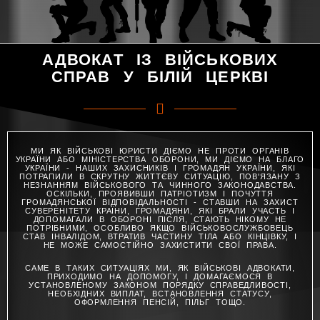
АДВОКАТ ІЗ ВІЙСЬКОВИХ
СПРАВ У БІЛІЙ ЦЕРКВІ
МИ ЯК ВІЙСЬКОВІ ЮРИСТИ ДІЄМО НЕ ПРОТИ ОРГАНІВ
УКРАЇНИ АБО МІНІСТЕРСТВА ОБОРОНИ, МИ ДІЄМО НА БЛАГО
УКРАЇНИ - НАШИХ ЗАХИСНИКІВ І ГРОМАДЯН УКРАЇНИ, ЯКІ
ПОТРАПИЛИ В СКРУТНУ ЖИТТЄВУ СИТУАЦІЮ, ПОВ'ЯЗАНУ З
НЕЗНАННЯМ ВІЙСЬКОВОГО ТА ЧИННОГО ЗАКОНОДАВСТВА.
ОСКІЛЬКИ, ПРОЯВИВШИ ПАТРІОТИЗМ І ПОЧУТТЯ
ГРОМАДЯНСЬКОЇ ВІДПОВІДАЛЬНОСТІ - СТАВШИ НА ЗАХИСТ
СУВЕРЕНІТЕТУ КРАЇНИ, ГРОМАДЯНИ, ЯКІ БРАЛИ УЧАСТЬ І
ДОПОМАГАЛИ В ОБОРОНІ ПІСЛЯ, СТАЮТЬ НІКОМУ НЕ
ПОТРІБНИМИ, ОСОБЛИВО ЯКЩО ВІЙСЬКОВОСЛУЖБОВЕЦЬ
СТАВ ІНВАЛІДОМ, ВТРАТИВ ЧАСТИНУ ТІЛА АБО КІНЦІВКУ, І
НЕ МОЖЕ САМОСТІЙНО ЗАХИСТИТИ СВОЇ ПРАВА.
САМЕ В ТАКИХ СИТУАЦІЯХ МИ, ЯК ВІЙСЬКОВІ АДВОКАТИ,
ПРИХОДИМО НА ДОПОМОГУ, І ДОМАГАЄМОСЯ В
УСТАНОВЛЕНОМУ ЗАКОНОМ ПОРЯДКУ СПРАВЕДЛИВОСТІ,
НЕОБХІДНИХ ВИПЛАТ, ВСТАНОВЛЕННЯ СТАТУСУ,
ОФОРМЛЕННЯ ПЕНСІЙ, ПІЛЬГ ТОЩО.