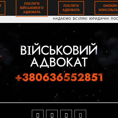
ПОСЛУГИ
И
ПОСЛУГИ
ОНЛАЙН
ВІЙСЬКОВОГО
АДВОКАТА
КОНСУЛЬТАЦ
АДВОКАТА
НАДАЄМО ВСІЛЯКІ ЮРИДИЧНІ ПОСЛУГИ З В