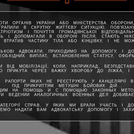
ТИ ОРГАНІВ УКРАЇНИ АБО МІНІСТЕРСТВА ОБОРОН
ОТРАПИЛИ В СКРУТНУ ЖИТТЄВУ СИТУАЦІЮ, ПОВ'ЯЗА
АТРІОТИЗМ І ПОЧУТТЯ ГРОМАДЯНСЬКОЇ ВІДПОВІДАЛЬ
СТЬ І ДОПОМАГАЛИ В ОБОРОНІ ПІСЛЯ, СТАЮТЬ НІ
, ВТРАТИВ ЧАСТИНУ ТІЛА АБО КІНЦІВКУ, І НЕ МО
СЬКОВІ АДВОКАТИ, ПРИХОДИМО НА ДОПОМОГУ, І Д
ЕОБХІДНИХ ВИПЛАТ, ВСТАНОВЛЕННЯ СТАТУСУ, ОФОР
И ВІД МОБІЛІЗАЦІЇ, КОЛИ, НАПРИКЛАД, БЕЗПІДСТА
ЩО ПРИКУТА ЧЕРЕЗ ВАЖКУ ХВОРОБУ ДО ЛІЖКА, І 
, РАПОРТИ ЯКИХ НЕ РЕЄСТРУЮТЬ У КАНЦЕЛЯРІЇ ВІ
ПІД ПРИКРИТТЯМ МЕТУШНІ БОЙОВИХ ДІЙ...
ОДИМ НА ПОМОЩЬ И С ПОМОЩЬЮ ЗАКОННЫХ МЕТОД
И ВЕДЕНИИ АНАЛОГИЧНЫХ ВОЕННЫХ ДЕЛ ДОБИВАЕ
АТЕГОРІЇ СПРАВ, У ЯКИХ МИ БРАЛИ УЧАСТЬ І ДОС
ЕМО НАДАТИ ВАМ АДВОКАТСЬКУ ДОПОМОГУ І ЗАХИ