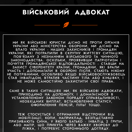
ВІЙСЬКОВИЙ АДВОКАТ
МИ ЯК ВІЙСЬКОВІ ЮРИСТИ ДІЄМО НЕ ПРОТИ ОРГАНІВ
УКРАЇНИ АБО МІНІСТЕРСТВА ОБОРОНИ, МИ ДІЄМО НА
БЛАГО УКРАЇНИ - НАШИХ ЗАХИСНИКІВ І ГРОМАДЯН
УКРАЇНИ, ЯКІ ПОТРАПИЛИ В СКРУТНУ ЖИТТЄВУ СИТУАЦІЮ,
ПОВ'ЯЗАНУ З НЕЗНАННЯМ ВІЙСЬКОВОГО ТА ЧИННОГО
ЗАКОНОДАВСТВА. ОСКІЛЬКИ, ПРОЯВИВШИ ПАТРІОТИЗМ І
ПОЧУТТЯ ГРОМАДЯНСЬКОЇ ВІДПОВІДАЛЬНОСТІ - СТАВШИ НА
ЗАХИСТ СУВЕРЕНІТЕТУ КРАЇНИ, ГРОМАДЯНИ, ЯКІ БРАЛИ
УЧАСТЬ І ДОПОМАГАЛИ В ОБОРОНІ ПІСЛЯ, СТАЮТЬ НІКОМУ
НЕ ПОТРІБНИМИ, ОСОБЛИВО ЯКЩО ВІЙСЬКОВОСЛУЖБОВЕЦЬ
СТАВ ІНВАЛІДОМ, ВТРАТИВ ЧАСТИНУ ТІЛА АБО КІНЦІВКУ, І
НЕ МОЖЕ САМОСТІЙНО ЗАХИСТИТИ СВОЇ ПРАВА.
САМЕ В ТАКИХ СИТУАЦІЯХ МИ, ЯК ВІЙСЬКОВІ АДВОКАТИ,
ПРИХОДИМО НА ДОПОМОГУ, І ДОМАГАЄМОСЯ В
УСТАНОВЛЕНОМУ ЗАКОНОМ ПОРЯДКУ СПРАВЕДЛИВОСТІ,
НЕОБХІДНИХ ВИПЛАТ, ВСТАНОВЛЕННЯ СТАТУСУ,
ОФОРМЛЕННЯ ПЕНСІЙ, ПІЛЬГ ТОЩО.
ТЕЖ СТОСУЄТЬСЯ І ОТРИМАННЯ ВІДСТРОЧКИ ВІД
МОБІЛІЗАЦІЇ, КОЛИ, НАПРИКЛАД, БЕЗПІДСТАВНО
ПРИЗИВАЮТЬ СИНА, У ЯКОГО БАТЬКО - ІНВАЛІД 2 ГРУПИ,
АБО МАТІР, ЩО ПРИКУТА ЧЕРЕЗ ВАЖКУ ХВОРОБУ ДО
ЛІЖКА, І ПОТРЕБУЄ СТОРОННЬОГО ДОГЛЯДУ.