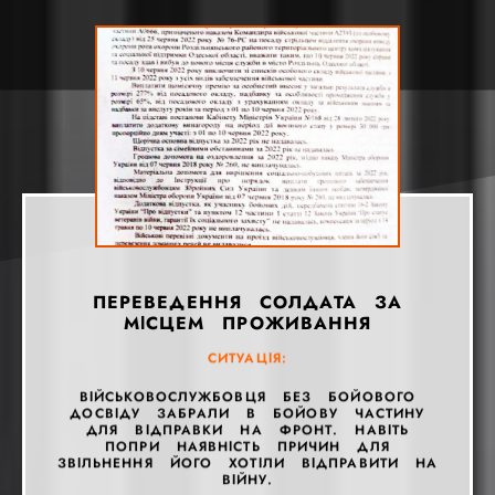
ПЕРЕВЕДЕННЯ СОЛДАТА ЗА
МІСЦЕМ ПРОЖИВАННЯ
СИТУАЦІЯ:
СИТУАЦІЯ:
СИТУАЦІЯ:
СИТУАЦІЯ:
СИТУАЦІЯ:
СИТУАЦІЯ:
СИТУАЦІЯ:
СИТУАЦІЯ:
СИТУАЦІЯ:
СИТУАЦІЯ:
ВІЙСЬКОВОСЛУЖБОВЦЯ БЕЗ БОЙОВОГО
СИТУАЦІЯ:
ДОСВІДУ ЗАБРАЛИ В БОЙОВУ ЧАСТИНУ
СИТУАЦІЯ:
СИТУАЦІЯ:
ДЛЯ ВІДПРАВКИ НА ФРОНТ. НАВІТЬ
ПОПРИ НАЯВНІСТЬ ПРИЧИН ДЛЯ
ЗВІЛЬНЕННЯ ЙОГО ХОТІЛИ ВІДПРАВИТИ НА
ВІЙНУ.