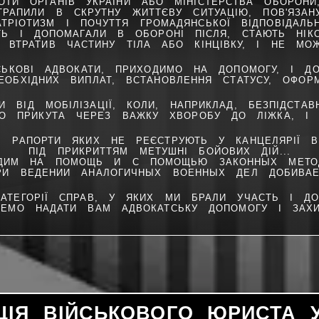
ТИ ОРГАНІВ УКРАЇНИ АБО МІНІСТЕРСТВА ОБОРОН
ОТРАПИЛИ В СКРУТНУ ЖИТТЄВУ СИТУАЦІЮ, ПОВ'ЯЗА
АТРІОТИЗМ І ПОЧУТТЯ ГРОМАДЯНСЬКОЇ ВІДПОВІДАЛЬ
СТЬ І ДОПОМАГАЛИ В ОБОРОНІ ПІСЛЯ, СТАЮТЬ НІ
, ВТРАТИВ ЧАСТИНУ ТІЛА АБО КІНЦІВКУ, І НЕ МО
СЬКОВІ АДВОКАТИ, ПРИХОДИМО НА ДОПОМОГУ, І Д
ЕОБХІДНИХ ВИПЛАТ, ВСТАНОВЛЕННЯ СТАТУСУ, ОФОР
И ВІД МОБІЛІЗАЦІЇ, КОЛИ, НАПРИКЛАД, БЕЗПІДСТА
ЩО ПРИКУТА ЧЕРЕЗ ВАЖКУ ХВОРОБУ ДО ЛІЖКА, І 
, РАПОРТИ ЯКИХ НЕ РЕЄСТРУЮТЬ У КАНЦЕЛЯРІЇ ВІ
ПІД ПРИКРИТТЯМ МЕТУШНІ БОЙОВИХ ДІЙ...
ОДИМ НА ПОМОЩЬ И С ПОМОЩЬЮ ЗАКОННЫХ МЕТОД
И ВЕДЕНИИ АНАЛОГИЧНЫХ ВОЕННЫХ ДЕЛ ДОБИВАЕ
АТЕГОРІЇ СПРАВ, У ЯКИХ МИ БРАЛИ УЧАСТЬ І ДОС
ЕМО НАДАТИ ВАМ АДВОКАТСЬКУ ДОПОМОГУ І ЗАХИ
ЦІЯ ВІЙСЬКОВОГО ЮРИСТА У