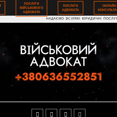
ПОСЛУГИ
И
ПОСЛУГИ
ОНЛАЙН
ВІЙСЬКОВОГО
АДВОКАТА
КОНСУЛЬТАЦ
АДВОКАТА
НАДАЄМО ВСІЛЯКІ ЮРИДИЧНІ ПОСЛУГИ З ВІЙ