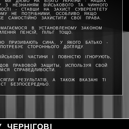
И, МИ ДІЄМО НА БЛАГО УКРАЇНИ - НАШИХ
НУ З НЕЗНАННЯМ ВІЙСЬКОВОГО ТА ЧИННОГО
НОСТІ - СТАВШИ НА ЗАХИСТ СУВЕРЕНІТЕТУ
КОМУ НЕ ПОТРІБНИМИ, ОСОБЛИВО ЯКЩО
ЖЕ САМОСТІЙНО ЗАХИСТИТИ СВОЇ ПРАВА.
ОМАГАЄМОСЯ В УСТАНОВЛЕНОМУ ЗАКОНОМ
МЛЕННЯ ПЕНСІЙ, ПІЛЬГ ТОЩО.
ВНО ПРИЗИВАЮТЬ СИНА, У ЯКОГО БАТЬКО -
ПОТРЕБУЄ СТОРОННЬОГО ДОГЛЯДУ.
ЙСЬКОВОЇ ЧАСТИНИ І ПОВНІСТЮ ІГНОРУЮТЬ,
ОВ ПРАВОВОЙ ЗАЩИТЫ, ИСПОЛЬЗУЯ СВОЙ
МСЯ СПРАВЕДЛИВОСТИ.
ЯГЛИ РЕЗУЛЬТАТІВ, А ТАКОЖ ВКАЗАНІ ТІ
СТ БЕЗПОСЕРЕДНЬО.
 ЧЕРНІГОВІ