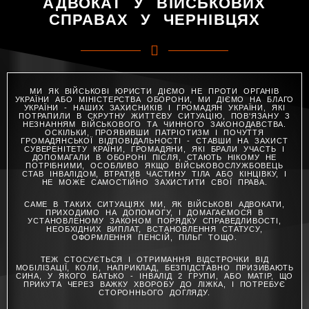
АДВОКАТ У ВІЙСЬКОВИХ
СПРАВАХ У ЧЕРНІВЦЯХ
МИ ЯК ВІЙСЬКОВІ ЮРИСТИ ДІЄМО НЕ ПРОТИ ОРГАНІВ
УКРАЇНИ АБО МІНІСТЕРСТВА ОБОРОНИ, МИ ДІЄМО НА БЛАГО
УКРАЇНИ - НАШИХ ЗАХИСНИКІВ І ГРОМАДЯН УКРАЇНИ, ЯКІ
ПОТРАПИЛИ В СКРУТНУ ЖИТТЄВУ СИТУАЦІЮ, ПОВ'ЯЗАНУ З
НЕЗНАННЯМ ВІЙСЬКОВОГО ТА ЧИННОГО ЗАКОНОДАВСТВА.
ОСКІЛЬКИ, ПРОЯВИВШИ ПАТРІОТИЗМ І ПОЧУТТЯ
ГРОМАДЯНСЬКОЇ ВІДПОВІДАЛЬНОСТІ - СТАВШИ НА ЗАХИСТ
СУВЕРЕНІТЕТУ КРАЇНИ, ГРОМАДЯНИ, ЯКІ БРАЛИ УЧАСТЬ І
ДОПОМАГАЛИ В ОБОРОНІ ПІСЛЯ, СТАЮТЬ НІКОМУ НЕ
ПОТРІБНИМИ, ОСОБЛИВО ЯКЩО ВІЙСЬКОВОСЛУЖБОВЕЦЬ
СТАВ ІНВАЛІДОМ, ВТРАТИВ ЧАСТИНУ ТІЛА АБО КІНЦІВКУ, І
НЕ МОЖЕ САМОСТІЙНО ЗАХИСТИТИ СВОЇ ПРАВА.
САМЕ В ТАКИХ СИТУАЦІЯХ МИ, ЯК ВІЙСЬКОВІ АДВОКАТИ,
ПРИХОДИМО НА ДОПОМОГУ, І ДОМАГАЄМОСЯ В
УСТАНОВЛЕНОМУ ЗАКОНОМ ПОРЯДКУ СПРАВЕДЛИВОСТІ,
НЕОБХІДНИХ ВИПЛАТ, ВСТАНОВЛЕННЯ СТАТУСУ,
ОФОРМЛЕННЯ ПЕНСІЙ, ПІЛЬГ ТОЩО.
ТЕЖ СТОСУЄТЬСЯ І ОТРИМАННЯ ВІДСТРОЧКИ ВІД
МОБІЛІЗАЦІЇ, КОЛИ, НАПРИКЛАД, БЕЗПІДСТАВНО ПРИЗИВАЮТЬ
СИНА, У ЯКОГО БАТЬКО - ІНВАЛІД 2 ГРУПИ, АБО МАТІР, ЩО
ПРИКУТА ЧЕРЕЗ ВАЖКУ ХВОРОБУ ДО ЛІЖКА, І ПОТРЕБУЄ
СТОРОННЬОГО ДОГЛЯДУ.