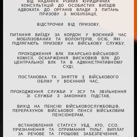
ВІД НАДАННЯ РІЗНИХ ЮРИДИЧНИХ
КОНСУЛЬТАЦІЙ ДО ОСОБИСТИХ ВИЇЗДІВ
АДВОКАТА ДО ОРГАНІВ ВЛАДИ З ПИТАНЬ
ПРИЗОВУ З МОБІЛІЗАЦІЇ,
ВІДСТРОЧКИ ВІД ПРИЗОВУ,
ПИТАННЯ ВИЇЗДУ ЗА КОРДОН У ВОЄННИЙ ЧАС
МОБІЛІЗОВАНИХ ТА ВОЛОНТЕРІВ, ОСІБ, ЯКІ
ПІДЛЯГАЮТЬ ПРИЗОВУ НА ВІЙСЬКОВУ СЛУЖБУ,
ПРОХОДЖЕННЯ ВЛК ЛІКАРСЬКО-ВІЙСЬКОВОЇ
КОМІСІЇ, ОСКАРЖЕННЯ ВИСНОВКІВ ВЛК ДО
ЦЕНТРАЛЬНОЇ ВЛК ТА В АДМІНІСТРАТИВНОМУ
СУДІ,
ПОСТАНОВКА ТА ЗНЯТТЯ З ВІЙСЬКОВОГО
ОБЛІКУ У ВОЄННИЙ ЧАС,
ПРОХОДЖЕННЯ СЛУЖБИ У ЗСУ ТА ЗВІЛЬНЕННЯ
ЗІ СЛУЖБИ З ЗАКОННИХ ПІДСТАВ,
ВИХІД НА ПЕНСІЮ ВІЙСЬКОВОСЛУЖБОВЦІВ,
ПЕРЕРАХУНОК ВІЙСЬКОВОЇ ПЕНСІЇ ВІЙСЬКОВИМ
ПЕНСІОНЕРАМ,
ВСТАНОВЛЕННЯ СТАТУСУ УБД, АТО, ССО,
ПРИЗНАЧЕННЯ ТА ОТРИМАННЯ ПІЛЬГ, ВИПЛАТ
ЗА РЕЧОВЕ ТА ГРОШОВЕ ЗАБЕЗПЕЧЕННЯ,